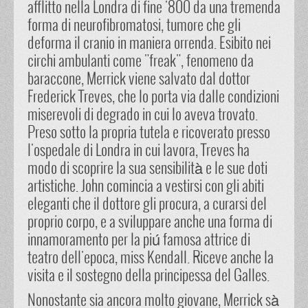
afflitto nella Londra di fine '800 da una tremenda
forma di neurofibromatosi, tumore che gli
deforma il cranio in maniera orrenda. Esibito nei
circhi ambulanti come "freak", fenomeno da
baraccone, Merrick viene salvato dal dottor
Frederick Treves, che lo porta via dalle condizioni
miserevoli di degrado in cui lo aveva trovato.
Preso sotto la propria tutela e ricoverato presso
l'ospedale di Londra in cui lavora, Treves ha
modo di scoprire la sua sensibilità e le sue doti
artistiche. John comincia a vestirsi con gli abiti
eleganti che il dottore gli procura, a curarsi del
proprio corpo, e a sviluppare anche una forma di
innamoramento per la piú famosa attrice di
teatro dell'epoca, miss Kendall. Riceve anche la
visita e il sostegno della principessa del Galles.
Nonostante sia ancora molto giovane, Merrick sà