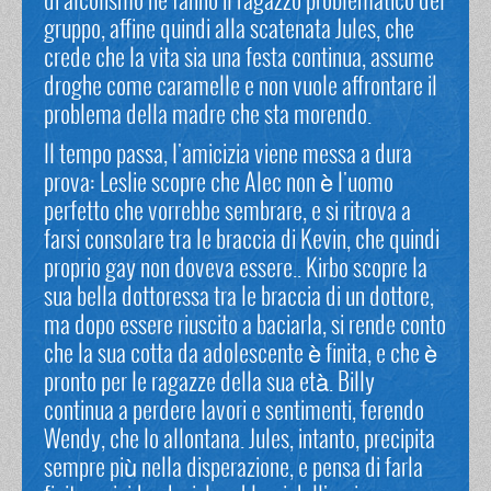
di alcolismo ne fanno il ragazzo problematico del
gruppo, affine quindi alla scatenata Jules, che
crede che la vita sia una festa continua, assume
droghe come caramelle e non vuole affrontare il
problema della madre che sta morendo.
Il tempo passa, l'amicizia viene messa a dura
prova: Leslie scopre che Alec non è l'uomo
perfetto che vorrebbe sembrare, e si ritrova a
farsi consolare tra le braccia di Kevin, che quindi
proprio gay non doveva essere.. Kirbo scopre la
sua bella dottoressa tra le braccia di un dottore,
ma dopo essere riuscito a baciarla, si rende conto
che la sua cotta da adolescente è finita, e che è
pronto per le ragazze della sua età. Billy
continua a perdere lavori e sentimenti, ferendo
Wendy, che lo allontana. Jules, intanto, precipita
sempre più nella disperazione, e pensa di farla