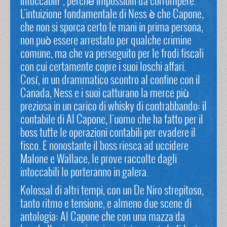
intoccabili", perchè impossibili da corrompere.
L'intuizione fondamentale di Ness è che Capone,
che non si sporca certo le mani in prima persona,
non può essere arrestato per qualche crimine
comune, ma che va perseguito per le frodi fiscali
con cui certamente copre i suoi loschi affari.
Cosí, in un drammatico scontro al confine con il
Canada, Ness e i suoi catturano la merce più
preziosa in un carico di whisky di contrabbando: il
contabile di Al Capone, l'uomo che ha fatto per il
boss tutte le operazioni contabili per evadere il
fisco. E nonostante il boss riesca ad uccidere
Malone e Wallace, le prove raccolte dagli
intoccabili lo porteranno in galera.
Kolossal di altri tempi, con un De Niro strepitoso,
tanto ritmo e tensione, e almeno due scene di
antologia: Al Capone che con una mazza da