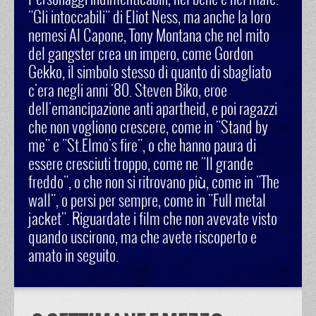
Personaggi indimenticabili, nel bene e nel male.
"Gli intoccabili" di Eliot Ness, ma anche la loro
nemesi Al Capone, Tony Montana che nel mito
del gangster crea un impero, come Gordon
Gekko, il simbolo stesso di quanto di sbagliato
c'era negli anni '80. Steven Biko, eroe
dell'emancipazione anti apartheid, e poi ragazzi
che non vogliono crescere, come in "Stand by
me" e "St.Elmo's fire", o che hanno paura di
essere cresciuti troppo, come ne "Il grande
freddo", o che non si ritrovano più, come in "The
wall", o persi per sempre, come in "Full metal
jacket". Riguardate i film che non avevate visto
quando uscirono, ma che avete riscoperto e
amato in seguito.