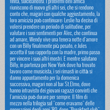
finita, suicidandosi. I problemi dell'amica
riuniscono di nuovo gli altri sei, che si rendono
conto che, magari con qualche aggiustamento, la
loro amicizia può continuare: Leslie ha deciso di
volersi prendere un periodo di solitudine, per
valutare i suoi sentimenti per Alec, che continua
ad amare, Wendy vive una tenera notte d'amore
con un Billy finalmente più posato, e Jules
accetta il suo rapporto con la madre, primo passo
per vincere i suoi altri mostri. E mentre salutano
Billy, in partenza per New York dove ha trovato
lavoro come musicista, i sei rimasti in città si
danno appuntamento per la domenica
successiva, magari non al bar St.Elmo, dove
hanno intravisto dei giovani ragazzi convinti che
l'amicizia può durare per sempre. Il film di
mezzo nella trilogia sul "come eravamo" delle