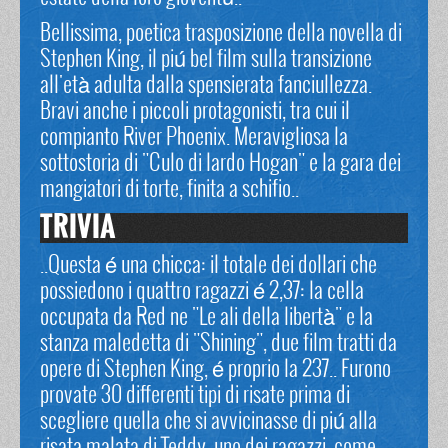
Bellissima, poetica trasposizione della novella di
Stephen King, il piú bel film sulla transizione
all'età adulta dalla spensierata fanciullezza.
Bravi anche i piccoli protagonisti, tra cui il
compianto River Phoenix. Meravigliosa la
sottostoria di "Culo di lardo Hogan" e la gara dei
mangiatori di torte, finita a schifio..
TRIVIA
..Questa é una chicca: il totale dei dollari che
possiedono i quattro ragazzi é 2,37: la cella
occupata da Red ne "Le ali della libertà" e la
stanza maledetta di "Shining", due film tratti da
opere di Stephen King, é proprio la 237.. Furono
provate 30 differenti tipi di risate prima di
scegliere quella che si avvicinasse di piú alla