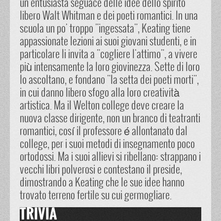
un entusiasta seguace delle idee dello spirito
libero Walt Whitman e dei poeti romantici. In una
scuola un po' troppo "ingessata", Keating tiene
appassionate lezioni ai suoi giovani studenti, e in
particolare li invita a "cogliere l'attimo", a vivere
più intensamente la loro giovinezza. Sette di loro
lo ascoltano, e fondano "la setta dei poeti morti",
in cui danno libero sfogo alla loro creatività
artistica. Ma il Welton college deve creare la
nuova classe dirigente, non un branco di teatranti
romantici, cosí il professore é allontanato dal
college, per i suoi metodi di insegnamento poco
ortodossi. Ma i suoi allievi si ribellano: strappano i
vecchi libri polverosi e contestano il preside,
dimostrando a Keating che le sue idee hanno
trovato terreno fertile su cui germogliare.
TRIVIA