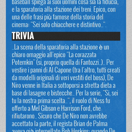
baseball spiega ai suoi uomini cosa sia la fiducia,
e la sparatoria alla stazione dei treni. Epico, con
una delle frasi più famose della storia del
cinema: "Sei solo chiacchere e distintivo..".
TRIVIA
..La scena della sparatoria alla stazione è un
chiaro omaggio all'epico "La corazzata
Potemkin" (si, proprio quella di Fantozzi..).. Per
vestire i panni di Al Capone (tra l'altro, tutti creati
da modelli originali di veri vestiti del boss), De
Niro venne in Italia a sottoporsi a stretta dieta a
base di lasagne e bistecche.. Per la serie, "Si, sei
tu la nostra prima scelta..", il ruolo di Ness fu
offerto a Mel Gibson e Harrison Ford, che
rifiutarono.. Sicuro che De Niro non avrebbe
accettato la parte, il regista Brian de Palma
aveva già interpellato Bob Hoskins: quando De