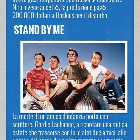
Niro invece accettò, la produzione pagò
200.000 dollari a Hoskins per il disturbo.
STAND BY ME
La morte di un amico d'infanzia porta uno
scrittore, Gordie Lachance, a ricordare una mitica
estate che trascorse con lui e altri due amici, alla