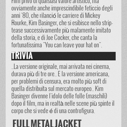
Film privo di qualsiasi valore artistico, ma
ovviamente anche imprescindibile feticcio degli
anni '80, che rilanció le carriere di Mickey
Rourke, Kim Basinger, che si esibisce nello strip-
tease successivamente più malamente imitato
della storia, e di Joe Cocker, che canta la
fortunatissima "You can leave your hat on".
TRIVIA
..La versione originale, mai arrivata nei cinema,
durava più di tre ore.. E la versione americana,
per problemi di censura, era molto più soft di
quella distribuita sul mercato europeo.. Kim
Basinger divenne l'idolo delle folle (maschili)
dopo il film, ma in realtà nelle scene più spinte il
corpo che si vede é di una controfigura.
FULL METAL JACKET