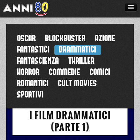
CRONACHE
FILM
OSCAR
BLOCKBUSTER
AZIONE
TELEFILM
FANTASTICI
DRAMMATICI
TELEVISIONE
FANTASCIENZA
THRILLER
HORROR
COMMEDIE
COMICI
SPORT
ROMANTICI
CULT MOVIES
MUSICA
SPORTIVI
CARTONI
VIDEOGIOCHI
I FILM DRAMMATICI
PUBBLICITA'
(PARTE 1)
RICORDI