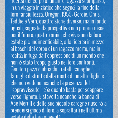
ricerca del corpo di un altro ragazzo scomparso,
in un viaggio iniziatico che segnó la fine della
loro fanciullezza. Oregon, 1959: Gordie, Chris,
Teddie e Vern, quattro storie diverse, ma in fondo
uguali, segnate da prospettive non proprio rosee
per il futuro, quattro amici che vivranno la loro
estate più indimenticabile, alla ricerca in mezzo
ai boschi del corpo di un ragazzo morto, ma in
realtà in fuga dall'oppressione di un mondo che
non é stato troppo giusto nei loro confronti.
Genitori pazzi o ubriachi, fratelli canaglie,
famiglie distrutte dalla morte di un altro figlio e
che non vedono neanche la presenza del
"sopravvissuto"..c'é quanto basta per scappare
verso l'ignoto. E stavolta neanche la banda di
Ace Merrill e delle sue piccole carogne riuscirà a
prendersi gioco di loro, a sopraffarli nell'ultima
estate della loro gioventù..