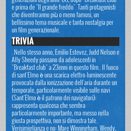
generazioni degli anni '80, dopo "Breakfast club"
e prima de "Il grande freddo". Tanti protagonisti
che diventeranno più o meno famosi, un
bellissimo tema musicale e tanta nostalgia per
un film generazionale.
TRIVIA
..Nello stesso anno, Emilio Estevez, Judd Nelson e
Ally Sheedy passano da adolescenti in
"Breakfast club" a 23enni in questo film.. Il fuoco
di sant'Elmo è una scarica elettro-luminescente
provocata dalla ionizzazione dell'aria durante un
temporale, particolarmente visibile sulle navi
(Sant'Elmo è il patrono dei navigatori):
rappresenta qualcosa che sembra
particolarmente importante, ma messo nella
giusta prospettiva, non si dimostra tale..
Verisimiglianza e no: Mare Winningham, Wendy,