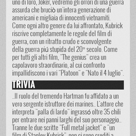
uno di loro, Joker, vedremo gli orrori di una guerra
assurda che bruciò un'intera generazione di
americani e migliaia di innocenti vietnamiti.
Come ogni altro genere da lui affrontato, Kubrick
riscrive completamente le regole del film di
guerra, con un ritratto crudo e sconvolgente
della guerra piú stupida del 20° secolo. Come
per tutti gli altri film, "The genius" crea un
capolavoro straordinario, al cui confronto
impallidiscono i vari "Platoon" e "Nato il 4 luglio".
TRIVIA
..Il ruolo del tremendo Hartman fu affidato a un
vero sergente istruttore dei marines.. L'attore che
interpreta "palla di lardo" ingrassó oltre 35 chili
per entrare nei panni larghi del suo personaggio..
Tranne le due scritte "Full metal jacket" e "un