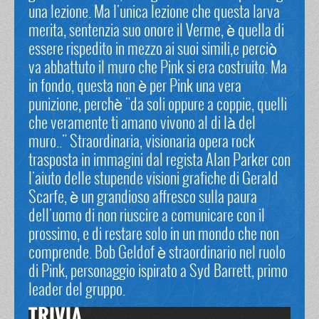
una lezione. Ma l'unica lezione che questa larva
merita, sentenzia suo onore il Verme, è quella di
essere rispedito in mezzo ai suoi simili,e perciò
va abbattuto il muro che Pink si era costruito. Ma
in fondo, questa non è per Pink una vera
punizione, perchè "da soli oppure a coppie, quelli
che veramente ti amano vivono al di là del
muro.." Straordinaria, visionaria opera rock
trasposta in immagini dal regista Alan Parker con
l'aiuto delle stupende visioni grafiche di Gerald
Scarfe, è un grandioso affresco sulla paura
dell'uomo di non riuscire a comunicare con il
prossimo, e di restare solo in un mondo che non
comprende. Bob Geldof è straordinario nel ruolo
di Pink, personaggio ispirato a Syd Barrett, primo
leader del gruppo.
TRIVIA