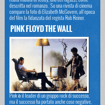
risata malata di Teddy, uno dei ragazzi, come
descritta nel romanzo.. Su una rivista di cinema
compare la foto di Elizabeth McGovern, all'epoca
del film la fidanzata del regista Rob Reiner.
PINK FLOYD THE WALL
Pink è il leader di un gruppo rock di successo,
ma il successo ha portato anche cose negative,