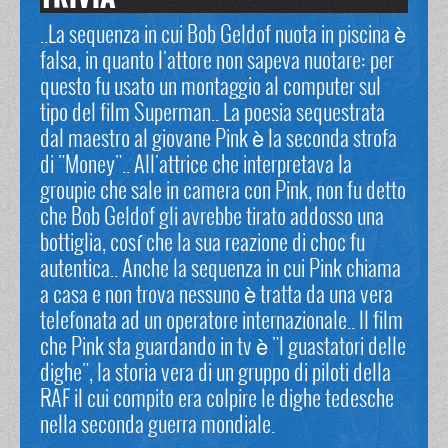
..La sequenza in cui Bob Geldof nuota in piscina è
falsa, in quanto l'attore non sapeva nuotare: per
questo fu usato un montaggio al computer sul
tipo del film Superman.. La poesia sequestrata
dal maestro al giovane Pink è la seconda strofa
di "Money".. All'attrice che interpretava la
groupie che sale in camera con Pink, non fu detto
che Bob Geldof gli avrebbe tirato addosso una
bottiglia, cosí che la sua reazione di choc fu
autentica.. Anche la sequenza in cui Pink chiama
a casa e non trova nessuno è tratta da una vera
telefonata ad un operatore internazionale.. Il film
che Pink sta guardando in tv è "I guastatori delle
dighe", la storia vera di un gruppo di piloti della
RAF il cui compito era colpire le dighe tedesche
nella seconda guerra mondiale.