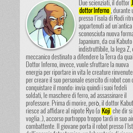
Due scienziati, il dottor
, durante
dottor Inferno
presso l'isola di Rodi r
appartenuti ad un'antica
sconosciuta nuova forma 
Japanium, da cui Kabuto 
indistruttibile, la lega Z
meccanico destinato a difendere la Terra da qua
Dottor Inferno, invece, vuole sfruttare la nuova
energia per riportare in vita le creature rinvenute
per creare il suo personale esercito di robot con 
conquistare il mondo: invia quindi i suoi fedeli
soldati, le maschere di ferro, ad assassinare il
professore. Prima di morire, però, il dottor Kabu
riesce ad affidare al nipote Ryo (o
che dir si
Koji
voglia..), accorso purtroppo troppo tardi in suo ai
combattente. Il giovane porta il robot presso l'Ist