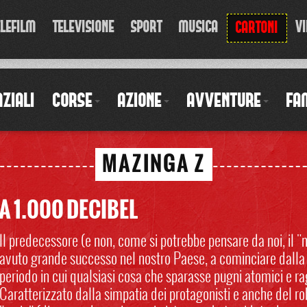
ELEFILM
TELEVISIONE
SPORT
MUSICA
VI
CARTONI
ZIALI
CORSE
AZIONE
AVVENTURE
FA
MAZINGA Z
 1.000 DECIBEL
Il predecessore (e non, come si potrebbe pensare da noi, il 
avuto grande successo nel nostro Paese, a cominciare dalla si
periodo in cui qualsiasi cosa che sparasse pugni atomici e 
Caratterizzato dalla simpatia dei protagonisti e anche del 