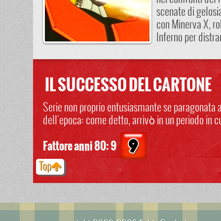
scenate di gelosi
con Minerva X, ro
Inferno per distra
IL SUCCESSO DEL CARTONE
Serie non proprio entusiasmante se paragonata a
dell'epoca: come detto, arrivò in un periodo in c
Fattore anni 80: 9
Top