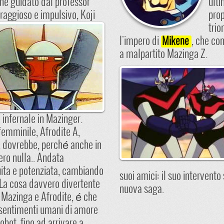
che guidato dal professor
ulti
raggioso e impulsivo, Koji
prop
trio
l'impero di
, che con
Mikene
a malpartito Mazinga Z.
 infernale in Mazinger.
emminile, Afrodite A,
.. dovrebbe, perché anche in
ero nulla.. Andata
uita e potenziata, cambiando
suoi amici: il suo intervento
La cosa davvero divertente
nuova saga.
a Mazinga e Afrodite, é che
 sentimenti umani di amore
robot, fino ad arrivare a