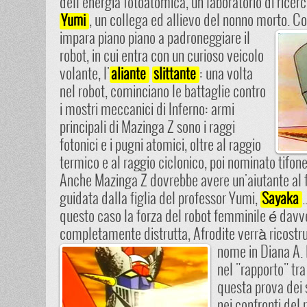
dell'energia fotoatomica, un laboratorio di ricer
, un collega ed allievo del nonno morto.
Co
Yumi
impara piano piano a padroneggiare il
robot, in cui entra con un curioso veicolo
volante, l'
: una volta
aliante
slittante
nel robot, cominciano le battaglie contro
i mostri meccanici di Inferno: armi
principali di Mazinga Z sono i raggi
fotonici e i pugni atomici, oltre al raggio
termico e al raggio ciclonico, poi nominato tifone
Anche Mazinga Z dovrebbe avere un'aiutante al f
guidata dalla figlia del professor Yumi,
Sayaka
questo caso la forza del robot femminile é davv
completamente distrutta, Afrodite verrà ricostr
nome in Diana A.
nel "rapporto" tr
questa prova dei
nei confronti del 