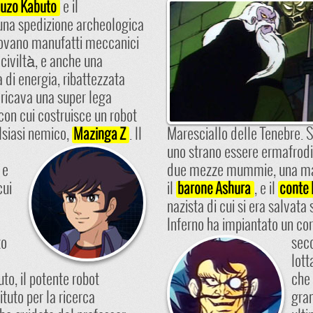
e il
Juzo Kabuto
 una spedizione archeologica
itrovano manufatti meccanici
 civiltà, e anche una
di energia, ribattezzata
ricava una super lega
, con cui costruisce un robot
lsiasi nemico,
.
Il
Maresciallo delle Tenebre.
S
Mazinga Z
uno strano essere ermafrodi
 e
due mezze mummie, una mas
cui
il
, e il
barone Ashura
conte
nazista di cui si era salvata 
Inferno ha impiantato un co
to
seco
lott
uto, il potente robot
che 
ituto per la ricerca
gran