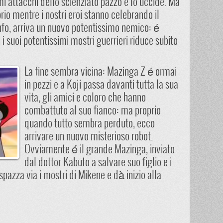
mi attacchi dello scienziato pazzo e lo uccide. Ma
rio mentre i nostri eroi stanno celebrando il
nfo, arriva un nuovo potentissimo nemico: é
 i suoi potentissimi mostri guerrieri riduce subito
La fine sembra vicina: Mazinga Z é ormai
in pezzi e a Koji passa davanti tutta la sua
vita, gli amici e coloro che hanno
combattuto al suo fianco: ma proprio
quando tutto sembra perduto, ecco
arrivare un nuovo misterioso robot.
Ovviamente é il grande Mazinga, inviato
dal dottor Kabuto a salvare suo figlio e i
 spazza via i mostri di Mikene e dà inizio alla