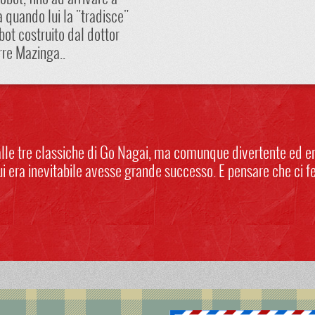
a quando lui la "tradisce"
bot costruito dal dottor
rre Mazinga..
lle tre classiche di Go Nagai, ma comunque divertente ed e
ui era inevitabile avesse grande successo. E pensare che ci f