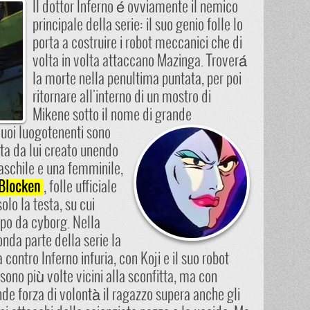
Il dottor Inferno é ovviamente il nemico
principale della serie: il suo genio folle lo
porta a costruire i robot meccanici che di
volta in volta attaccano Mazinga. Troverá
la morte nella penultima puntata, per poi
ritornare all'interno di un mostro di
Mikene sotto il nome di grande
uoi luogotenenti sono
ta da lui creato unendo
chile e una femminile,
, folle ufficiale
 Blocken
solo la testa, su cui
rpo da cyborg.
Nella
nda parte della serie la
a contro Inferno infuria, con Koji e il suo robot
sono più volte vicini alla sconfitta, ma con
de forza di volontà il ragazzo supera anche gli