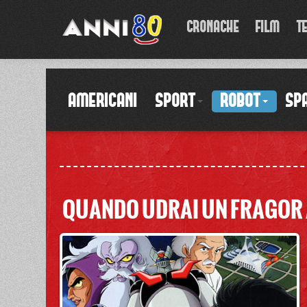
CRONACHE
FILM
T
AMERICANI
SPORT
ROBOT
SPA
QUANDO UDRAI UN FRAGOR A