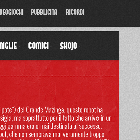
DEOGIOCHI
PUBBLICITA'
RICORDI
MIGLIE
COMICI
SHOJO
"nipote") del Grande Mazinga, questo robot ha
gla, ma soprattutto per il fatto che arrivó in un
raggi gamma era ormai destinata al successo.
robot, che non sembrava mai veramente troppo