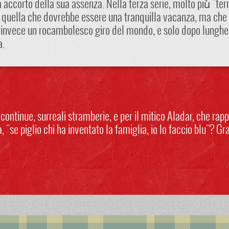
a accorto della sua assenza. Nella terza serie, molto più "terr
er quella che dovrebbe essere una tranquilla vacanza, ma che 
à invece un rocambolesco giro del mondo, e solo dopo lunghe
a.
ontinue, surreali stramberie, e per il mitico Aladar, che rap
 "se piglio chi ha inventato la famiglia, io lo faccio blu"? Gr