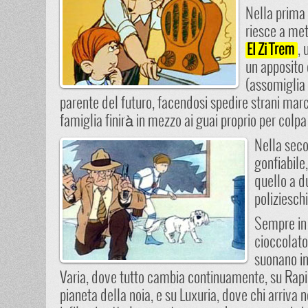
Nella prima 
riesce a met
, 
El Zi Trem
un apposito
(assomiglia 
parente del futuro, facendosi spedire strani march
famiglia finirà in mezzo ai guai proprio per colp
Nella seco
gonfiabile
quello a d
poliziesch
Sempre in
cioccolato
suonano in
Varia, dove tutto cambia continuamente, su Rapid
pianeta della noia, e su Luxuria, dove chi arriva 