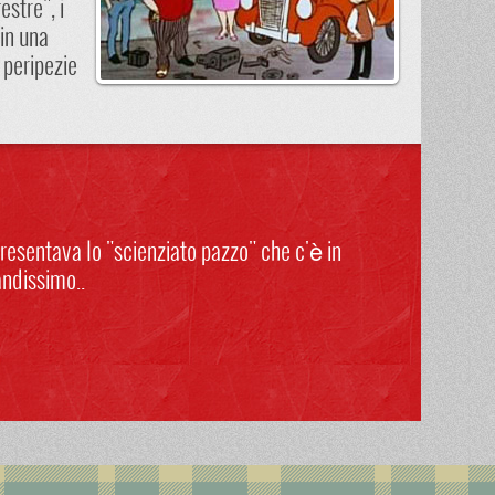
estre", i
in una
 peripezie
presentava lo "scienziato pazzo" che c'è in
andissimo..