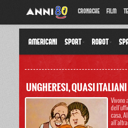
CRONACHE
FILM
T
AMERICANI
SPORT
ROBOT
SPA
UNGHERESI, QUASI ITALIANI
Vivono a
dell'uff
casa, Al
all'altr