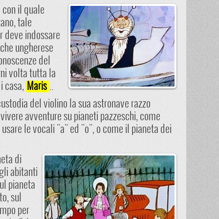
 con il quale
tano, tale
ar deve indossare
o che ungherese
 conoscenze del
ni volta tutta la
di casa,
..
Maris
 custodia del violino la sua astronave razzo
, a vivere avventure su pianeti pazzeschi, come
sare le vocali "a" ed "o", o come il pianeta dei
neta di
li abitanti
sul pianeta
o, sul
tempo per