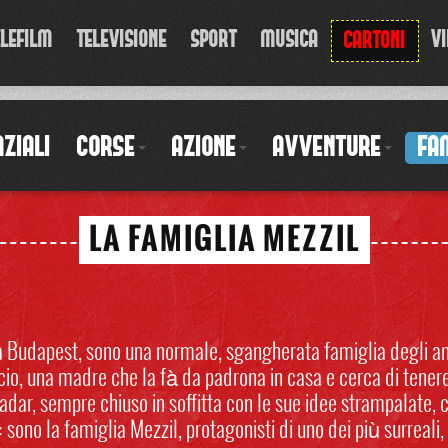
ELEFILM
TELEVISIONE
SPORT
MUSICA
VI
CARTONI
ZIALI
CORSE
AZIONE
AVVENTURE
FA
LA FAMIGLIA MEZZIL
 Budapest, sono una normale, sgangherata famiglia degli ann
icio, una madre che la fà da padrona in casa e cerca di tenere
adar, sempre chiuso in soffitta con le sue idee strampalate,
a: sono la famiglia Mezzil, protagonisti di uno dei più surreali,