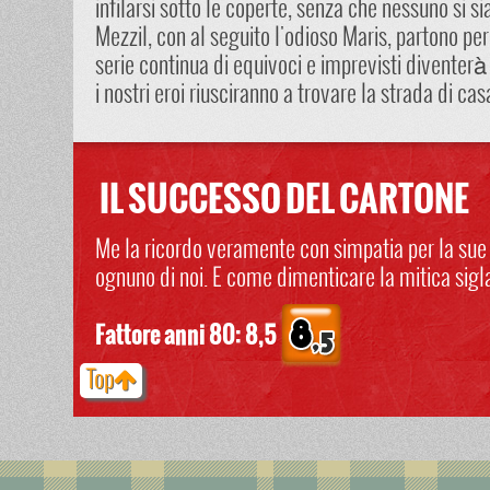
infilarsi sotto le coperte, senza che nessuno si si
Mezzil, con al seguito l'odioso Maris, partono p
serie continua di equivoci e imprevisti diventer
i nostri eroi riusciranno a trovare la strada di cas
IL SUCCESSO DEL CARTONE
Me la ricordo veramente con simpatia per la sue c
ognuno di noi. E come dimenticare la mitica sigla,
Fattore anni 80: 8,5
Top