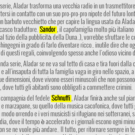
serie, Aladar trasforma una vecchia radio in un trasmettitore
tersi in contatto con un suo pro-pro-pro nipote del futuro lon
un barbuto vecchietto che per capire la lingua usata da Alad
 casco traduttore.
, il capofamiglia molto più italian
Sandor
al tizio della pubblicità della Duna..), vorrebbe sfruttare le
ingegni in grado di farlo diventare ricco.. inutile dire che og
a di questi regali, coinvolgendo spesso anche l'odioso vicino 
nda serie, Aladar se ne va sul tetto di casa e tira fuori dalla
, e all'insaputa di tutta la famiglia vaga in giro nello spazio
ue dimensioni, dove vivono esseri minuscoli che non possono u
i, dove tutti gli abitanti sono obbligati a commettere crimini.
 compagnia del fedele
, Aladar finirà anche sul pia
Schnuffi
 e marzapane, su quello della musica cacofonica, dove tutti g
 modo orrendo e i veri musicisti si rifugiano nei sotterranei, 
ia, dove il tempo è accelerato e i giornali escono ogni minut
non se ne vuole più andare.. Il tutto, per ritornare sempre in 